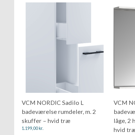
VCM NORDIC Sadilo L
VCM NO
badeværelse rumdeler, m. 2
badevære
skuffer – hvid træ
låge, 2 
1.199,00
kr.
hvid tr