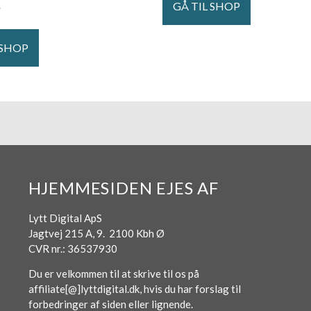
GÅ TIL SHOP
.
 SHOP
HJEMMESIDEN EJES AF
Lytt Digital ApS
Jagtvej 215 A, 9. 2100 Kbh Ø
CVR nr.: 36537930
Du er velkommen til at skrive til os på
affiliate[@]lyttdigital.dk, hvis du har forslag til
forbedringer af siden eller lignende.