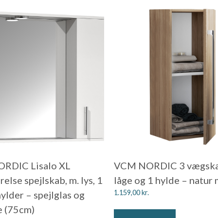
RDIC Lisalo XL
VCM NORDIC 3 vægskab
lse spejlskab, m. lys, 1
låge og 1 hylde – natur
1.159,00
kr.
hylder – spejlglas og
æ (75cm)