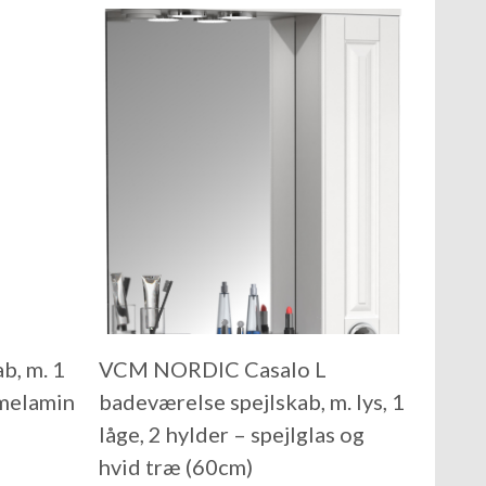
, m. 1
VCM NORDIC Casalo L
 melamin
badeværelse spejlskab, m. lys, 1
låge, 2 hylder – spejlglas og
hvid træ (60cm)