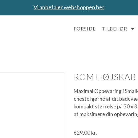
Vi anbefaler webshoppen her
FORSIDE
TILBEHØR
ROM HØJSKAB 
Maximal Opbevaring i Smal
eneste hjørne af dit badev
kompakt størrelse på 30 x 30
at maksimere din opbevarin
629,00
kr.