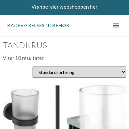
Vi anbefaler webshoppen her
BADEVÆRELSESTILBEHØR
Forside
/ Tandkrus
TANDKRUS
Viser 10 resultater