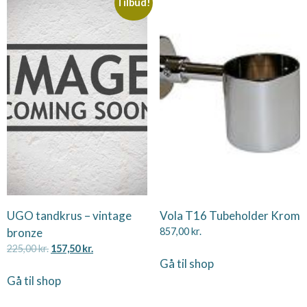
Tilbud!
UGO tandkrus – vintage
Vola T16 Tubeholder Krom
bronze
857,00
kr.
225,00
kr.
157,50
kr.
Gå til shop
Gå til shop