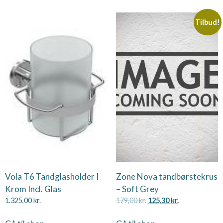
Tilbud!
Vola T6 Tandglasholder I
Zone Nova tandbørstekrus
Krom Incl. Glas
– Soft Grey
1.325,00
kr.
179,00
kr.
125,30
kr.