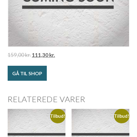
159,00
kr.
111,30
kr.
GÅ TIL SHOP
RELATEREDE VARER
Tilbud!
Tilbud!