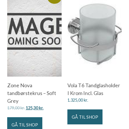
Zone Nova
Vola T6 Tandglasholder
tandbørstekrus – Soft
I Krom Incl. Glas
Grey
1.325,00
kr.
179,00
kr.
125,30
kr.
GÅ TIL SHOP
GÅ TIL SHOP