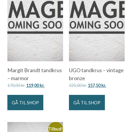
Margit Brandt tandkrus
UGO tandkrus – vintage
– marmor
bronze
170,00
kr.
119,00
kr.
225,00
kr.
157,50
kr.
GÅ TIL SHOP
GÅ TIL SHOP
Tilbud!