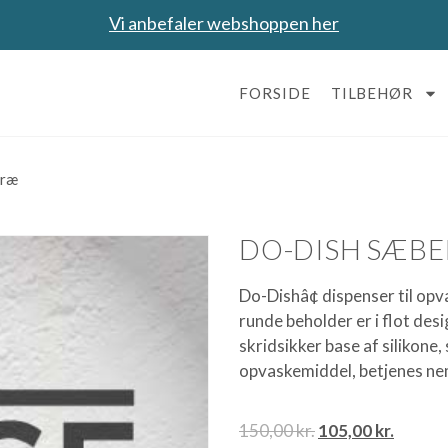
Vi anbefaler webshoppen her
FORSIDE
TILBEHØR
træ
DO-DISH SÆBE
Do-Dishâ¢ dispenser til op
runde beholder er i flot des
skridsikker base af silikone,
opvaskemiddel, betjenes n
150,00
kr.
105,00
kr.