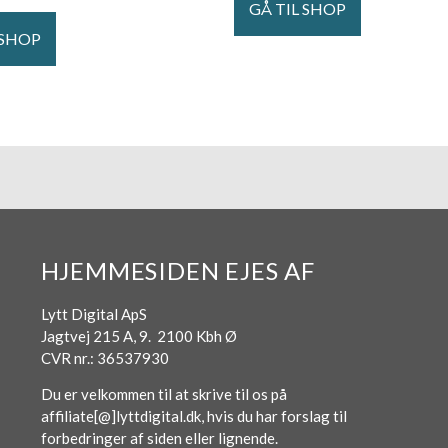
GÅ TIL SHOP
 SHOP
HJEMMESIDEN EJES AF
Lytt Digital ApS
Jagtvej 215 A, 9. 2100 Kbh Ø
CVR nr.: 36537930
Du er velkommen til at skrive til os på
affiliate[@]lyttdigital.dk, hvis du har forslag til
forbedringer af siden eller lignende.