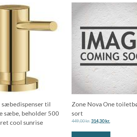
sæbedispenser til
Zone Nova One toiletbø
e sæbe, beholder 500
sort
449,00
kr.
314,30
kr.
ret cool sunrise