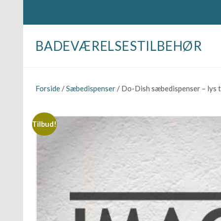
BADEVÆRELSESTILBEHØR
Forside
/
Sæbedispenser
/ Do-Dish sæbedispenser – lys 
Tilbud!