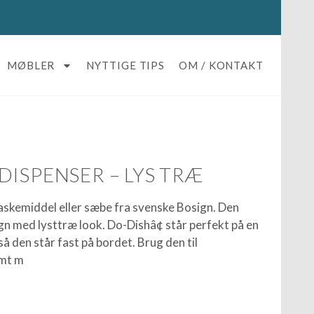
MØBLER
NYTTIGE TIPS
OM / KONTAKT
DISPENSER – LYS TRÆ
vaskemiddel eller sæbe fra svenske Bosign. Den
ign med lysttræ look. Do-Dishâ¢ står perfekt på en
 så den står fast på bordet. Brug den til
emt m