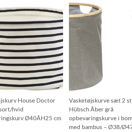
jskurv House Doctor
Vasketøjskurve sæt 2 s
 sort/hvid
Hübsch Ãber grå
ringskurv Ø40ÃH25 cm
opbevaringskurve i bo
med bambus – Ø38/Ø47