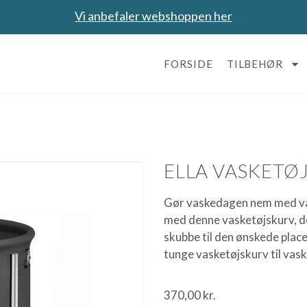
Vi anbefaler webshoppen her
FORSIDE
TILBEHØR
ELLA VASKETØ
Gør vaskedagen nem med vas
med denne vasketøjskurv, der
skubbe til den ønskede place
tunge vasketøjskurv til va
370,00
kr.