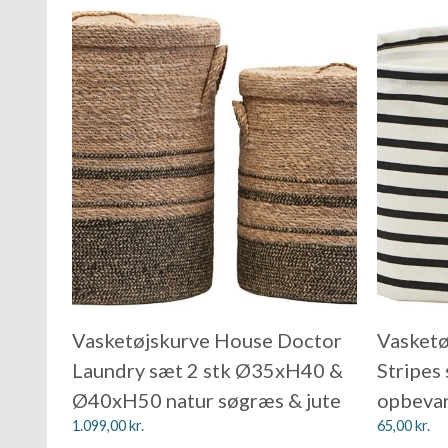
Vasketøjskurve House Doctor
Vasketø
Laundry sæt 2 stk Ø35xH40 &
Stripes
Ø40xH50 natur søgræs & jute
opbeva
1.099,00
kr.
65,00
kr.