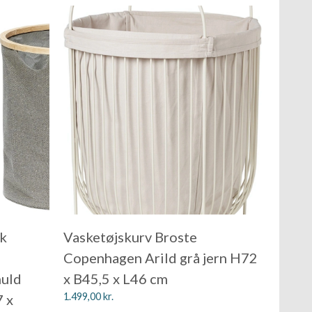
tk
Vasketøjskurv Broste
Copenhagen Arild grå jern H72
muld
x B45,5 x L46 cm
1.499,00
kr.
 x