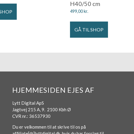
H40/50 cm
 SHOP
499,00
kr.
GÅ TIL SHOP
HJEMMESIDEN EJES AF
Lytt Digital ApS
Jagtvej 215 A, 9. 2100 Kbh Ø
CVR nr.: 36537930
Du er velkommen til at skrive til os på
affiliate[@]lyttdigital.dk, hvis du har forslag til