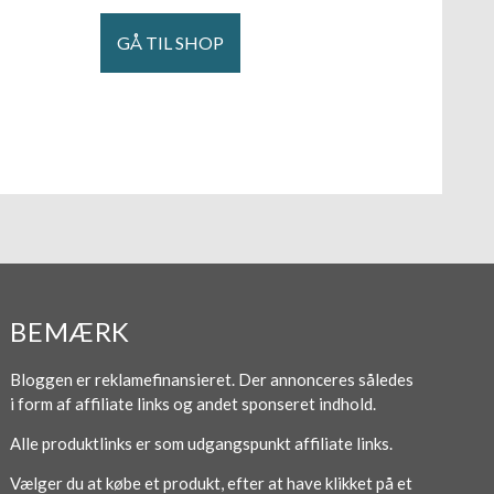
GÅ TIL SHOP
BEMÆRK
Bloggen er reklamefinansieret. Der annonceres således
i form af affiliate links og andet sponseret indhold.
Alle produktlinks er som udgangspunkt affiliate links.
Vælger du at købe et produkt, efter at have klikket på et