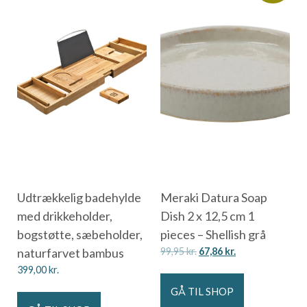
Udtrækkelig badehylde
Meraki Datura Soap
med drikkeholder,
Dish 2 x 12,5 cm 1
bogstøtte, sæbeholder,
pieces – Shellish grå
naturfarvet bambus
99,95
kr.
67,86
kr.
399,00
kr.
GÅ TIL SHOP