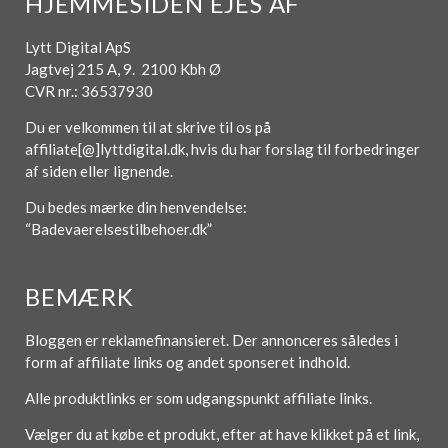
HJEMMESIDEN EJES AF
Lytt Digital ApS
Jagtvej 215 A, 9. 2100 Kbh Ø
CVR nr.: 36537930
Du er velkommen til at skrive til os på
affiliate[@]lyttdigital.dk, hvis du har forslag til forbedringer
af siden eller lignende.
Du bedes mærke din henvendelse:
“Badevaerelsestilbehoer.dk”
BEMÆRK
Bloggen er reklamefinansieret. Der annonceres således i
form af affiliate links og andet sponseret indhold.
Alle produktlinks er som udgangspunkt affiliate links.
Vælger du at købe et produkt, efter at have klikket på et link,