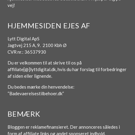
vej!
HJEMMESIDEN EJES AF
Lytt Digital ApS
Jagtvej 215 A, 9. 2100 Kbh Ø
CVR nr.: 36537930
Du er velkommen til at skrive til os på
affiliate[@]lyttdigital.dk, hvis du har forslag til forbedringer
af siden eller lignende.
Du bedes mærke din henvendelse:
“Badevaerelsestilbehoer.dk”
BEMÆRK
Bloggen er reklamefinansieret. Der annonceres således i
form af affiliate links og andet sponseret indhold.