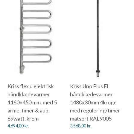
Kriss flex u elektrisk
Kriss Uno Plus El
håndklædevarmer
håndklædevarmer
1160×450 mm. med 5
1480x30mm 4kroge
arme, timer & app,
med regulering/timer
69watt. krom
matsort RAL9005
4.694,00
kr.
3.568,00
kr.