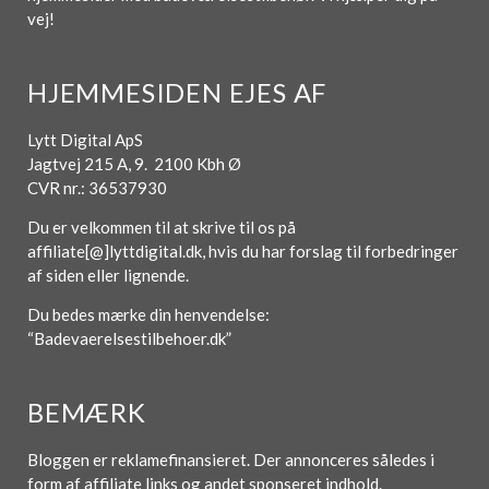
vej!
HJEMMESIDEN EJES AF
Lytt Digital ApS
Jagtvej 215 A, 9. 2100 Kbh Ø
CVR nr.: 36537930
Du er velkommen til at skrive til os på
affiliate[@]lyttdigital.dk, hvis du har forslag til forbedringer
af siden eller lignende.
Du bedes mærke din henvendelse:
“Badevaerelsestilbehoer.dk”
BEMÆRK
Bloggen er reklamefinansieret. Der annonceres således i
form af affiliate links og andet sponseret indhold.