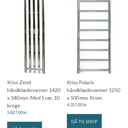
Kriss Zenit
Kriss Polaris
håndklædevarmer 1420
håndklædevarmer 1250
x 340 mm. Med 5 rør, 10
x 500 mm. Krom
kroge
4.357,00
kr.
5.827,00
kr.
GÅ TIL SHOP