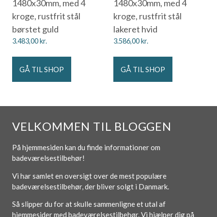
1480x30mm, med 4
1480x30mm, med 4
kroge, rustfrit stål
kroge, rustfrit stål
børstet guld
lakeret hvid
3.483,00
kr.
3.586,00
kr.
GÅ TIL SHOP
GÅ TIL SHOP
VELKOMMEN TIL BLOGGEN
På hjemmesiden kan du finde informationer om
badeværelsestilbehør!
Vi har samlet en oversigt over de mest populære
badeværelsestilbehør, der bliver solgt i Danmark.
Så slipper du for at skulle sammenligne et utal af
hjemmesider med badeværelsestilbehør. Vi hjælper dig på