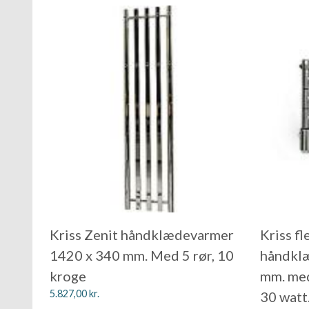
Kriss Zenit håndklædevarmer
Kriss fl
1420 x 340 mm. Med 5 rør, 10
håndkl
kroge
mm. med
5.827,00
kr.
30 watt