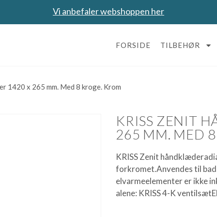
Vi anbefaler webshoppen her
FORSIDE
TILBEHØR
er 1420 x 265 mm. Med 8 kroge. Krom
KRISS ZENIT 
265 MM. MED 
KRISS Zenit håndklæderadi
forkromet.Anvendes til bad
elvarmeelementer er ikke in
alene: KRISS 4-K ventilsætE