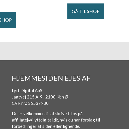
.
GÅ TIL SHOP
 SHOP
HJEMMESIDEN EJES AF
Lytt Digital ApS
Jagtvej 215 A, 9. 2100 Kbh Ø
CVR nr.: 36537930
Du er velkommen til at skrive til os på
affiliate[@]lyttdigital.dk, hvis du har forslag til
forbedringer af siden eller lignende.