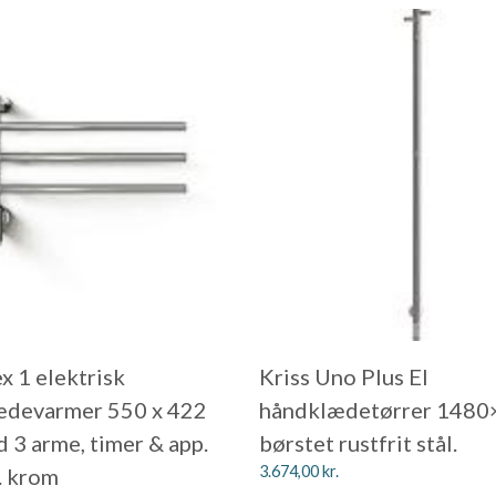
ex 1 elektrisk
Kriss Uno Plus El
ædevarmer 550 x 422
håndklædetørrer 1480
 3 arme, timer & app.
børstet rustfrit stål.
3.674,00
kr.
. krom