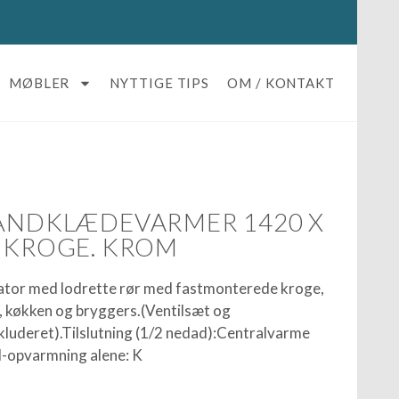
MØBLER
NYTTIGE TIPS
OM / KONTAKT
HÅNDKLÆDEVARMER 1420 X
8 KROGE. KROM
ator med lodrette rør med fastmonterede kroge,
, køkken og bryggers.(Ventilsæt og
kluderet).Tilslutning (1/2 nedad):Centralvarme
l-opvarmning alene: K