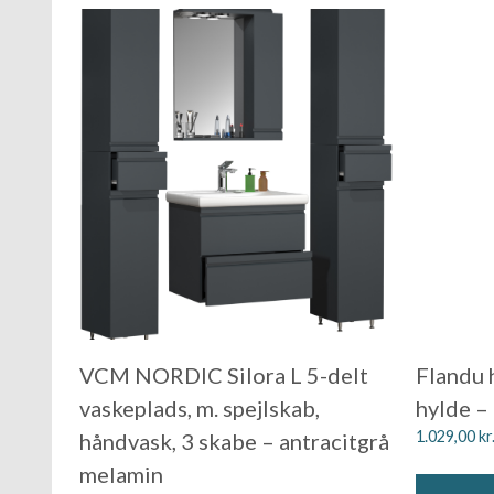
VCM NORDIC Silora L 5-delt
Flandu h
vaskeplads, m. spejlskab,
hylde –
1.029,00
kr
håndvask, 3 skabe – antracitgrå
melamin