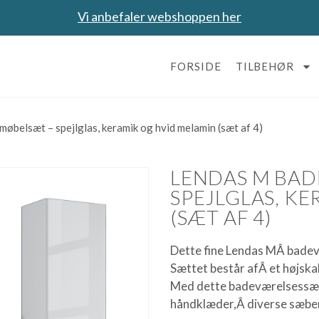
Vi anbefaler webshoppen her
FORSIDE
TILBEHØR
belsæt – spejlglas, keramik og hvid melamin (sæt af 4)
LENDAS M BA
SPEJLGLAS, K
(SÆT AF 4)
Dette fine Lendas MÂ bad
Sættet består afÂ et højsk
Med dette badeværelsessæt
håndklæder,Â diverse sæber