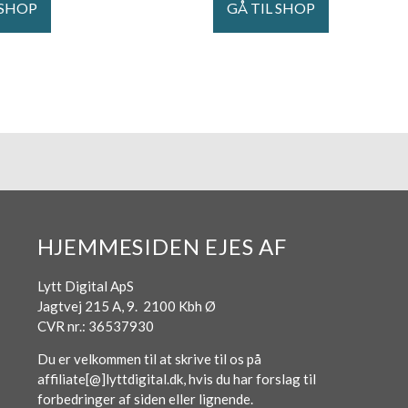
 SHOP
GÅ TIL SHOP
HJEMMESIDEN EJES AF
Lytt Digital ApS
Jagtvej 215 A, 9. 2100 Kbh Ø
CVR nr.: 36537930
Du er velkommen til at skrive til os på
affiliate[@]lyttdigital.dk, hvis du har forslag til
forbedringer af siden eller lignende.