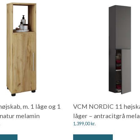
øjskab, m. 1 låge og 1
VCM NORDIC 11 højska
 natur melamin
låger – antracitgrå mel
.
1.399,00
kr.