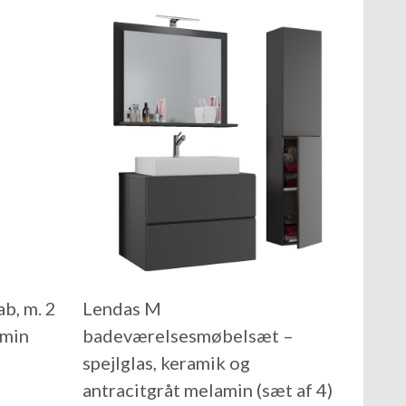
b, m. 2
Lendas M
amin
badeværelsesmøbelsæt –
spejlglas, keramik og
antracitgråt melamin (sæt af 4)