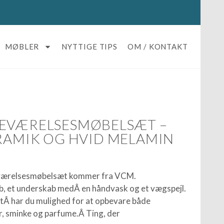
MØBLER
NYTTIGE TIPS
OM / KONTAKT
DEVÆRELSESMØBELSÆT –
ERAMIK OG HVID MELAMIN
eværelsesmøbelsæt kommer fra VCM.
ab, et underskab medÂ en håndvask og et vægspejl.
Â har du mulighed for at opbevare både
, sminke og parfume.Â Ting, der