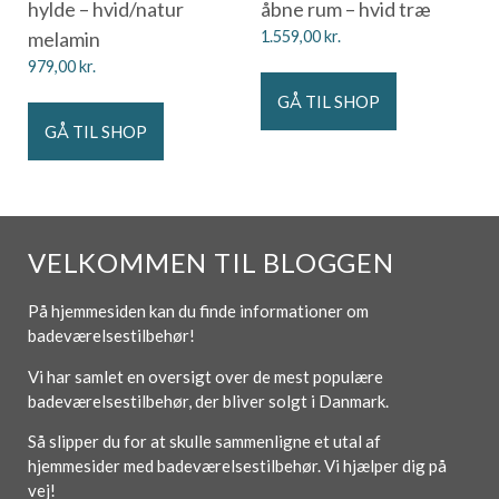
hylde – hvid/natur
åbne rum – hvid træ
melamin
1.559,00
kr.
979,00
kr.
GÅ TIL SHOP
GÅ TIL SHOP
VELKOMMEN TIL BLOGGEN
På hjemmesiden kan du finde informationer om
badeværelsestilbehør!
Vi har samlet en oversigt over de mest populære
badeværelsestilbehør, der bliver solgt i Danmark.
Så slipper du for at skulle sammenligne et utal af
hjemmesider med badeværelsestilbehør. Vi hjælper dig på
vej!