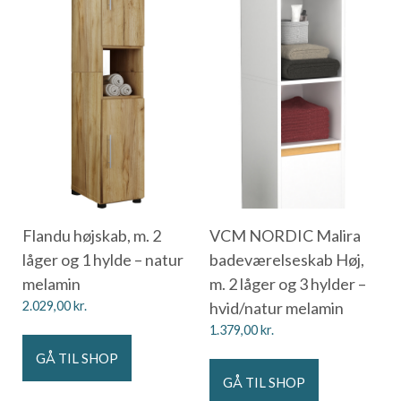
Flandu højskab, m. 2
VCM NORDIC Malira
låger og 1 hylde – natur
badeværelseskab Høj,
melamin
m. 2 låger og 3 hylder –
2.029,00
kr.
hvid/natur melamin
1.379,00
kr.
GÅ TIL SHOP
GÅ TIL SHOP