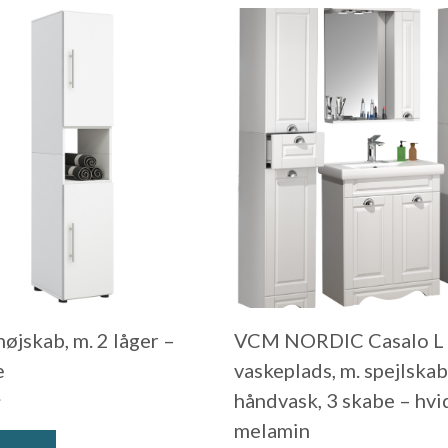
øjskab, m. 2 låger –
VCM NORDIC Casalo L 
æ
vaskeplads, m. spejlskab
.
håndvask, 3 skabe – hvi
melamin