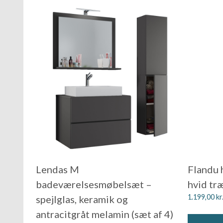
Lendas M
Flandu h
badeværelsesmøbelsæt –
hvid tr
1.199,00
kr
spejlglas, keramik og
antracitgråt melamin (sæt af 4)