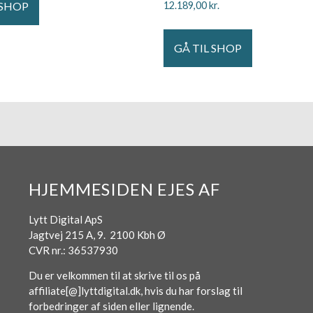
 SHOP
12.189,00
kr.
GÅ TIL SHOP
HJEMMESIDEN EJES AF
Lytt Digital ApS
Jagtvej 215 A, 9. 2100 Kbh Ø
CVR nr.: 36537930
Du er velkommen til at skrive til os på
affiliate[@]lyttdigital.dk, hvis du har forslag til
forbedringer af siden eller lignende.