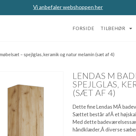
Vi anbefaler webshoppen her
FORSIDE
TILBEHØR
belsæt – spejlglas, keramik og natur melamin (sæt af 4)
LENDAS M BA
SPEJLGLAS, K
(SÆT AF 4)
Dette fine Lendas MÂ bad
Sættet består afÂ et højsk
Med dette badeværelsessæt
håndklæder,Â diverse sæber