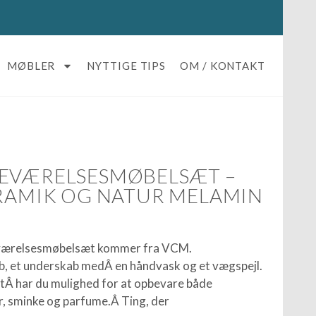
MØBLER
NYTTIGE TIPS
OM / KONTAKT
DEVÆRELSESMØBELSÆT –
ERAMIK OG NATUR MELAMIN
eværelsesmøbelsæt kommer fra VCM.
ab, et underskab medÂ en håndvask og et vægspejl.
Â har du mulighed for at opbevare både
, sminke og parfume.Â Ting, der