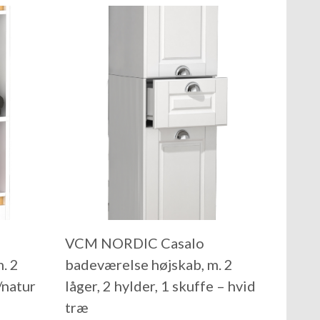
VCM NORDIC Casalo
. 2
badeværelse højskab, m. 2
/natur
låger, 2 hylder, 1 skuffe – hvid
træ