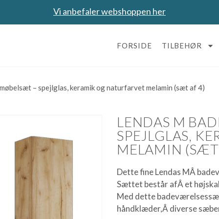
Vi anbefaler webshoppen her
FORSIDE
TILBEHØR
belsæt – spejlglas, keramik og naturfarvet melamin (sæt af 4)
LENDAS M BA
SPEJLGLAS, K
MELAMIN (SÆT 
Dette fine Lendas MÂ bad
Sættet består afÂ et højsk
Med dette badeværelsessæt
håndklæder,Â diverse sæber