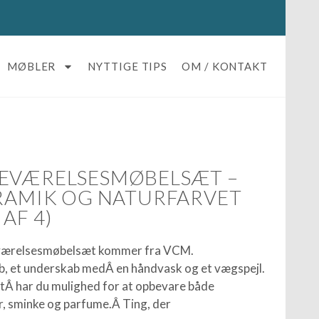
MØBLER
NYTTIGE TIPS
OM / KONTAKT
DEVÆRELSESMØBELSÆT –
ERAMIK OG NATURFARVET
AF 4)
eværelsesmøbelsæt kommer fra VCM.
ab, et underskab medÂ en håndvask og et vægspejl.
Â har du mulighed for at opbevare både
, sminke og parfume.Â Ting, der