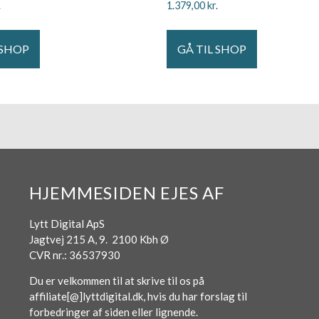
.
1.379,00
kr.
 SHOP
GÅ TIL SHOP
HJEMMESIDEN EJES AF
Lytt Digital ApS
Jagtvej 215 A, 9. 2100 Kbh Ø
CVR nr.: 36537930
Du er velkommen til at skrive til os på
affiliate[@]lyttdigital.dk, hvis du har forslag til
forbedringer af siden eller lignende.