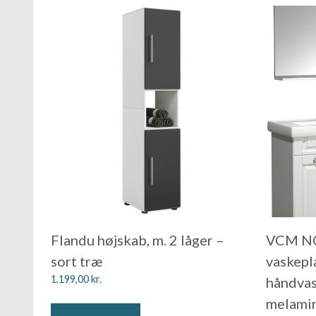
Flandu højskab, m. 2 låger –
VCM NO
sort træ
vaskepla
1.199,00
kr.
håndvas
melami