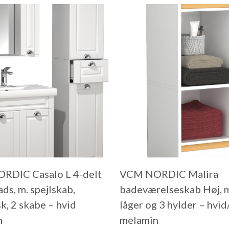
RDIC Casalo L 4-delt
VCM NORDIC Malira
ds, m. spejlskab,
badeværelseskab Høj, m
k, 2 skabe – hvid
låger og 3 hylder – hvid
n
melamin