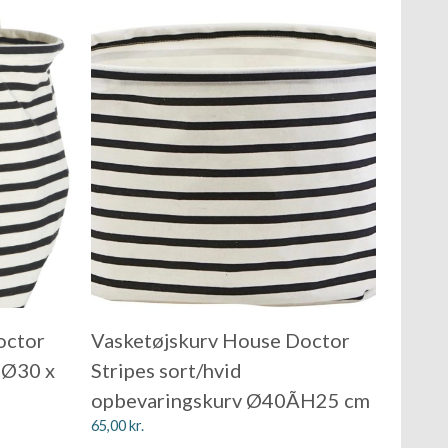
octor
Vasketøjskurv House Doctor
 Ø30 x
Stripes sort/hvid
opbevaringskurv Ø40ÃH25 cm
65,00
kr.