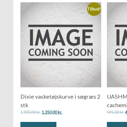
Tilbud!
Dixie vasketøjskurve i søgræs 2
UASHMA
stk
cachem
1.900,00
kr.
1.350,00
kr.
595,00
kr.