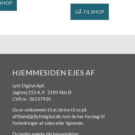
 SHOP
GÅ TIL SHOP
HJEMMESIDEN EJES AF
Lytt Digital ApS
Jagtvej 215 A, 9. 2100 Kbh Ø
CVR nr.: 36537930
Du er velkommen til at skrive til os på
affiliate[@]lyttdigital.dk, hvis du har forslag til
forbedringer af siden eller lignende.
Du bedes mærke din henvendelse: