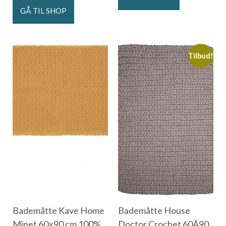
GÅ TIL SHOP
Tilbud!
Bademåtte Kave Home
Bademåtte House
Minet 60×90 cm 100%
Doctor Crochet 60Ã90