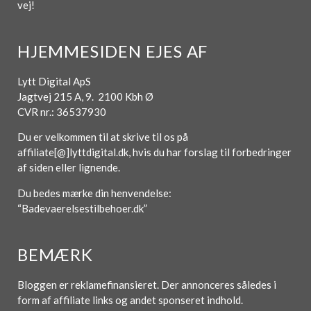
vej!
HJEMMESIDEN EJES AF
Lytt Digital ApS
Jagtvej 215 A, 9. 2100 Kbh Ø
CVR nr.: 36537930
Du er velkommen til at skrive til os på
affiliate[@]lyttdigital.dk, hvis du har forslag til forbedringer
af siden eller lignende.
Du bedes mærke din henvendelse:
“Badevaerelsestilbehoer.dk”
BEMÆRK
Bloggen er reklamefinansieret. Der annonceres således i
form af affiliate links og andet sponseret indhold.