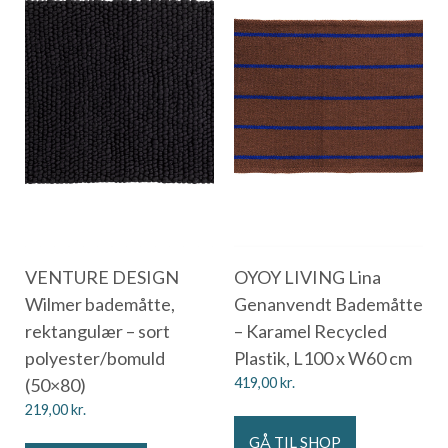
VENTURE DESIGN
OYOY LIVING Lina
Wilmer bademåtte,
Genanvendt Bademåtte
rektangulær – sort
– Karamel Recycled
polyester/bomuld
Plastik, L100 x W60 cm
(50×80)
419,00
kr.
219,00
kr.
GÅ TIL SHOP