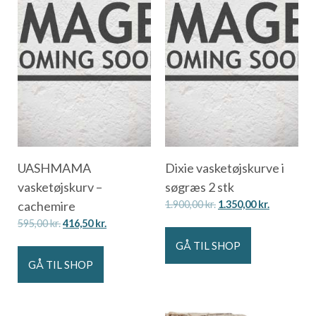
UASHMAMA
Dixie vasketøjskurve i
vasketøjskurv –
søgræs 2 stk
cachemire
1.900,00
kr.
1.350,00
kr.
595,00
kr.
416,50
kr.
GÅ TIL SHOP
GÅ TIL SHOP