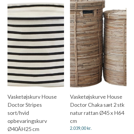
Vasketøjskurv House
Vasketøjskurve House
Doctor Stripes
Doctor Chaka sæt 2 stk
sort/hvid
natur rattan Ø45 x H64
opbevaringskurv
cm
Ø40ÃH25 cm
2.039,00
kr.