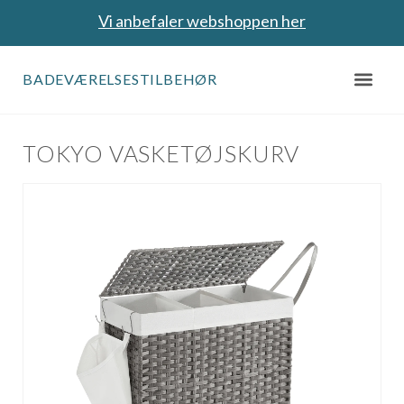
Vi anbefaler webshoppen her
BADEVÆRELSESTILBEHØR
TOKYO VASKETØJSKURV