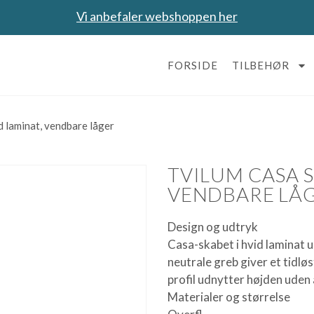
Vi anbefaler webshoppen her
FORSIDE
TILBEHØR
 laminat, vendbare låger
TVILUM CASA S
VENDBARE LÅ
Design og udtryk
Casa-skabet i hvid laminat u
neutrale greb giver et tidløs
profil udnytter højden uden 
Materialer og størrelse