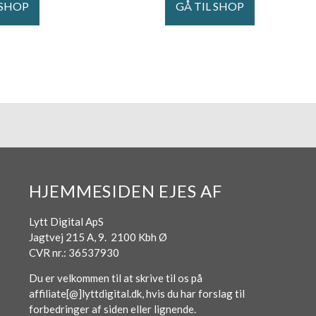
 SHOP
GÅ TIL SHOP
HJEMMESIDEN EJES AF
Lytt Digital ApS
Jagtvej 215 A, 9. 2100 Kbh Ø
CVR nr.: 36537930
Du er velkommen til at skrive til os på
affiliate[@]lyttdigital.dk, hvis du har forslag til
forbedringer af siden eller lignende.