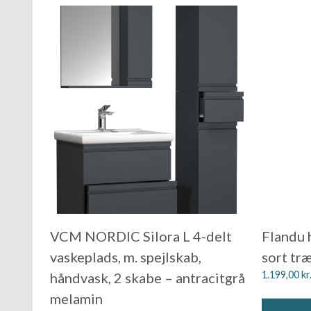
VCM NORDIC Silora L 4-delt
Flandu h
vaskeplads, m. spejlskab,
sort tr
1.199,00
kr
håndvask, 2 skabe – antracitgrå
melamin