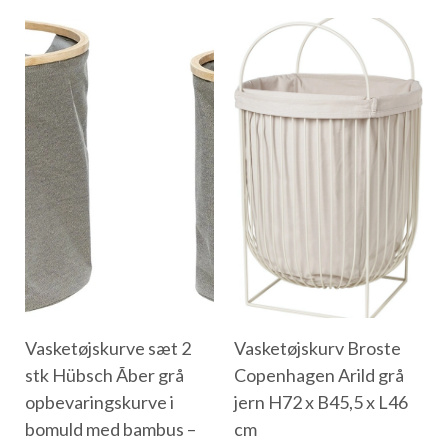
Vasketøjskurve sæt 2
Vasketøjskurv Broste
stk Hübsch Ãber grå
Copenhagen Arild grå
opbevaringskurve i
jern H72 x B45,5 x L46
bomuld med bambus –
cm