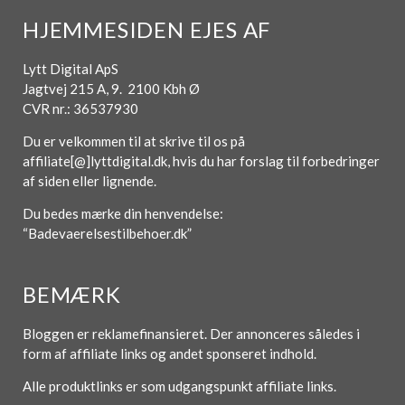
HJEMMESIDEN EJES AF
Lytt Digital ApS
Jagtvej 215 A, 9. 2100 Kbh Ø
CVR nr.: 36537930
Du er velkommen til at skrive til os på
affiliate[@]lyttdigital.dk, hvis du har forslag til forbedringer
af siden eller lignende.
Du bedes mærke din henvendelse:
“Badevaerelsestilbehoer.dk”
BEMÆRK
Bloggen er reklamefinansieret. Der annonceres således i
form af affiliate links og andet sponseret indhold.
Alle produktlinks er som udgangspunkt affiliate links.