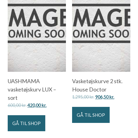
UASHMAMA
Vasketøjskurve 2 stk.
vasketøjskurv LUX –
House Doctor
sort
1.295,00
kr.
906,50
kr.
600,00
kr.
420,00
kr.
GÅ TIL SHOP
GÅ TIL SHOP