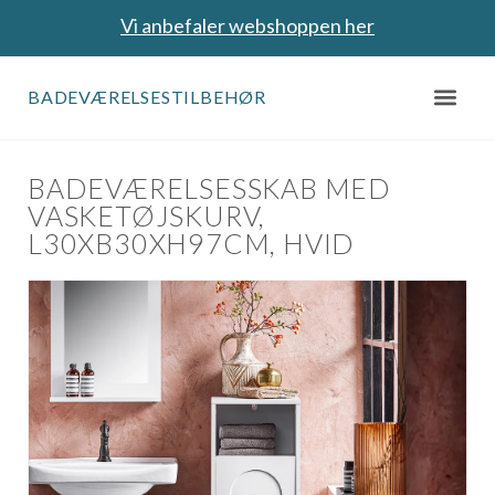
Vi anbefaler webshoppen her
BADEVÆRELSESTILBEHØR
BADEVÆRELSESSKAB MED
VASKETØJSKURV,
L30XB30XH97CM, HVID