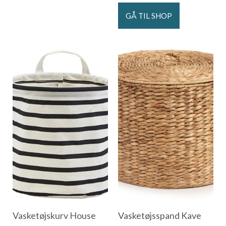
GÅ TIL SHOP
Vasketøjskurv House
Vasketøjsspand Kave