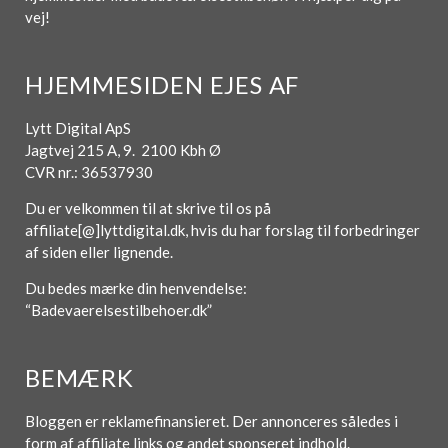
vej!
HJEMMESIDEN EJES AF
Lytt Digital ApS
Jagtvej 215 A, 9. 2100 Kbh Ø
CVR nr.: 36537930
Du er velkommen til at skrive til os på
affiliate[@]lyttdigital.dk, hvis du har forslag til forbedringer
af siden eller lignende.
Du bedes mærke din henvendelse:
“Badevaerelsestilbehoer.dk”
BEMÆRK
Bloggen er reklamefinansieret. Der annonceres således i
form af affiliate links og andet sponseret indhold.