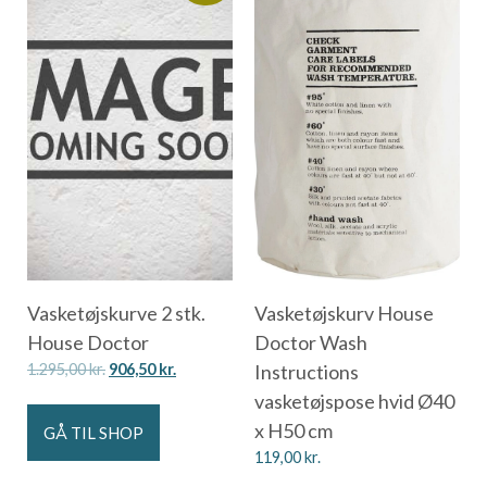
Vasketøjskurve 2 stk.
Vasketøjskurv House
House Doctor
Doctor Wash
1.295,00
kr.
906,50
kr.
Instructions
vasketøjspose hvid Ø40
x H50 cm
GÅ TIL SHOP
119,00
kr.