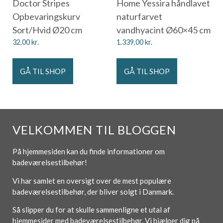
Doctor Stripes
Home Yessira håndlavet
Opbevaringskurv
naturfarvet
Sort/Hvid Ø20 cm
vandhyacint Ø60×45 cm
32,00
kr.
1.339,00
kr.
GÅ TIL SHOP
GÅ TIL SHOP
VELKOMMEN TIL BLOGGEN
På hjemmesiden kan du finde informationer om
badeværelsestilbehør!
Vi har samlet en oversigt over de mest populære
badeværelsestilbehør, der bliver solgt i Danmark.
Så slipper du for at skulle sammenligne et utal af
hjemmesider med badeværelsestilbehør. Vi hjælper dig på