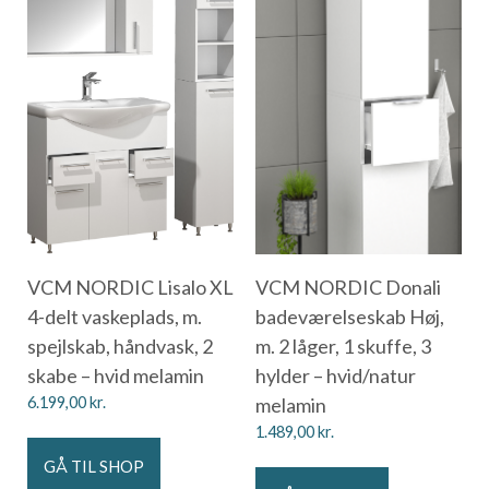
VCM NORDIC Lisalo XL
VCM NORDIC Donali
4-delt vaskeplads, m.
badeværelseskab Høj,
spejlskab, håndvask, 2
m. 2 låger, 1 skuffe, 3
skabe – hvid melamin
hylder – hvid/natur
6.199,00
kr.
melamin
1.489,00
kr.
GÅ TIL SHOP