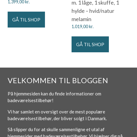
1.399,00
kr.
m. 1 låge, 1 skuffe, 1
hylde – hvid/natur
melamin
GÅ TIL SHOP
1.019,00
kr.
GÅ TIL SHOP
VELKOMMEN TIL BLOGGEN
På hjemmesiden kan du finde informationer om
badeværelsestilbehør!
Vi har samlet en oversigt over de mest populære
badeværelsestilbehør, der bliver solgt i Danmark.
Så slipper du for at skulle sammenligne et utal af
hjemmesider med badeværelsestilbehør. Vi hjælper dig på