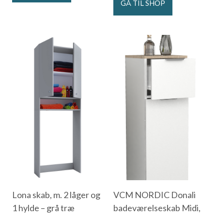
GÅ TIL SHOP
Lona skab, m. 2 låger og
VCM NORDIC Donali
1 hylde – grå træ
badeværelseskab Midi,