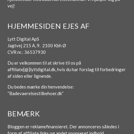
vej!
HJEMMESIDEN EJES AF
Lytt Digital ApS
Jagtvej 215 A, 9. 2100 Kbh Ø
CVR nr.: 36537930
Du er velkommen til at skrive til os på
affiliate[@]lyttdigital.dk, hvis du har forslag til forbedringer
af siden eller lignende.
Du bedes mærke din henvendelse:
“Badevaerelsestilbehoer.dk”
BEMÆRK
Bloggen er reklamefinansieret. Der annonceres således i
form af affiliate links og andet sponseret indhold.