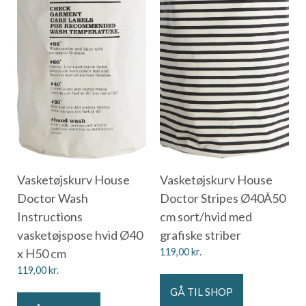
Vasketøjskurv House
Vasketøjskurv House
Doctor Wash
Doctor Stripes Ø40Ã50
Instructions
cm sort/hvid med
vasketøjspose hvid Ø40
grafiske striber
x H50 cm
119,00
kr.
119,00
kr.
GÅ TIL SHOP