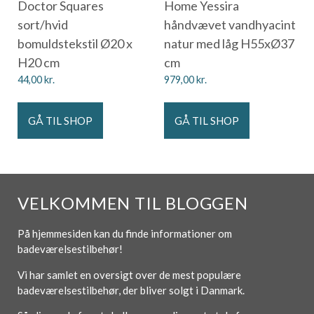
Doctor Squares
Home Yessira
sort/hvid
håndvævet vandhyacint
bomuldstekstil Ø20 x
natur med låg H55xØ37
H20 cm
cm
44,00
kr.
979,00
kr.
GÅ TIL SHOP
GÅ TIL SHOP
VELKOMMEN TIL BLOGGEN
På hjemmesiden kan du finde informationer om
badeværelsestilbehør!
Vi har samlet en oversigt over de mest populære
badeværelsestilbehør, der bliver solgt i Danmark.