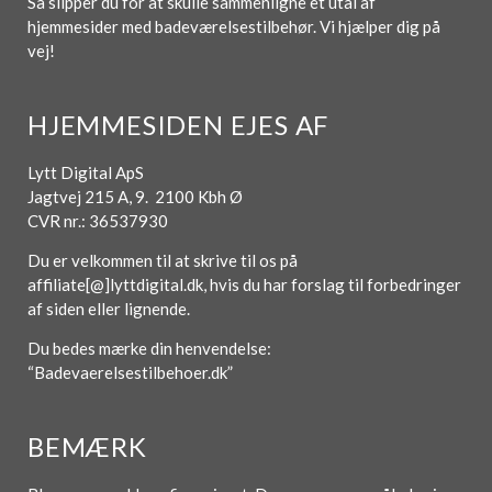
Så slipper du for at skulle sammenligne et utal af
hjemmesider med badeværelsestilbehør. Vi hjælper dig på
vej!
HJEMMESIDEN EJES AF
Lytt Digital ApS
Jagtvej 215 A, 9. 2100 Kbh Ø
CVR nr.: 36537930
Du er velkommen til at skrive til os på
affiliate[@]lyttdigital.dk, hvis du har forslag til forbedringer
af siden eller lignende.
Du bedes mærke din henvendelse:
“Badevaerelsestilbehoer.dk”
BEMÆRK