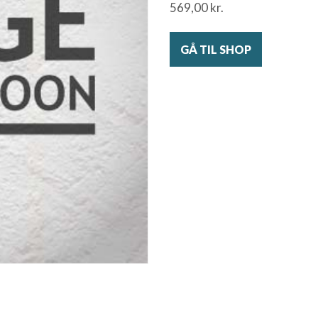
569,00
kr.
GÅ TIL SHOP