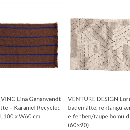
IVING Lina Genanvendt
VENTURE DESIGN Lor
te – Karamel Recycled
bademåtte, rektangulæ
, L100 x W60 cm
elfenben/taupe bomuld
(60×90)