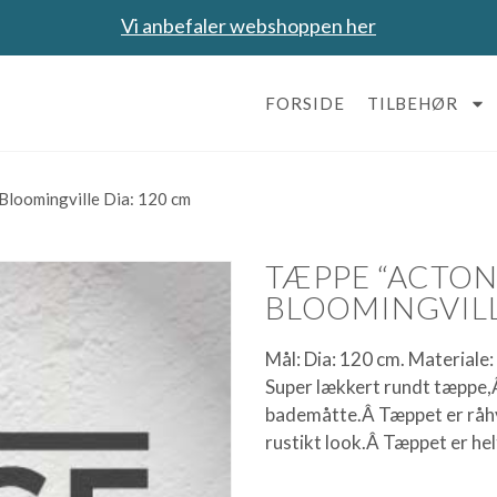
Vi anbefaler webshoppen her
FORSIDE
TILBEHØR
Bloomingville Dia: 120 cm
TÆPPE “ACTON
BLOOMINGVILL
Mål: Dia: 120 cm. Materiale
Super lækkert rundt tæppe,Â
bademåtte.Â Tæppet er råhvi
rustikt look.Â Tæppet er hel