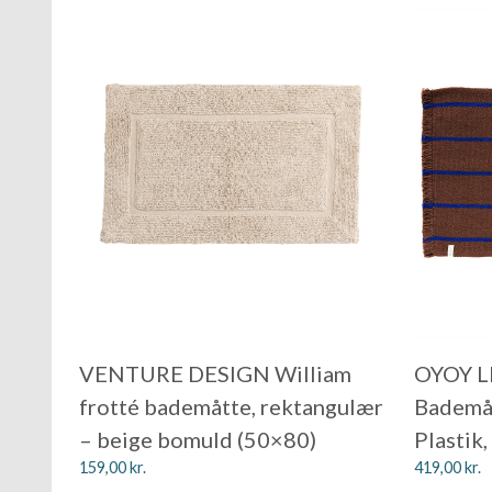
VENTURE DESIGN William
OYOY L
frotté bademåtte, rektangulær
Bademåt
– beige bomuld (50×80)
Plastik
159,00
kr.
419,00
kr.