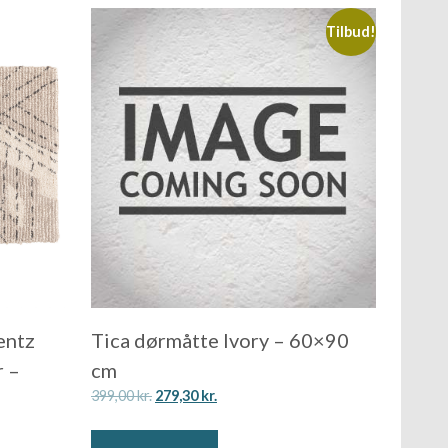
Tilbud!
entz
Tica dørmåtte Ivory – 60×90
r –
cm
399,00
kr.
279,30
kr.