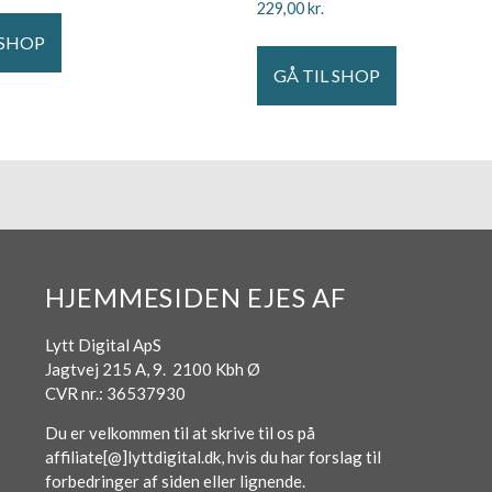
229,00
kr.
 SHOP
GÅ TIL SHOP
HJEMMESIDEN EJES AF
Lytt Digital ApS
Jagtvej 215 A, 9. 2100 Kbh Ø
CVR nr.: 36537930
Du er velkommen til at skrive til os på
affiliate[@]lyttdigital.dk, hvis du har forslag til
forbedringer af siden eller lignende.