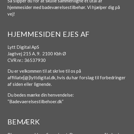
Så slipper du for at skulle sammenligne et utal af
hjemmesider med badeværelsestilbehør. Vi hjælper dig på
vej!
HJEMMESIDEN EJES AF
Lytt Digital ApS
Jagtvej 215 A, 9. 2100 Kbh Ø
CVR nr.: 36537930
Du er velkommen til at skrive til os på
affiliate[@]lyttdigital.dk, hvis du har forslag til forbedringer
af siden eller lignende.
Du bedes mærke din henvendelse:
“Badevaerelsestilbehoer.dk”
BEMÆRK