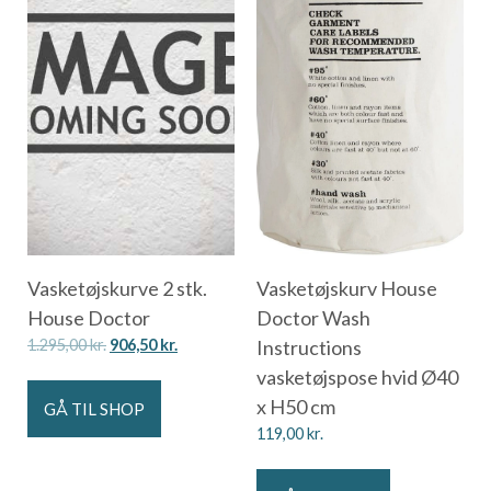
Vasketøjskurve 2 stk.
Vasketøjskurv House
House Doctor
Doctor Wash
1.295,00
kr.
906,50
kr.
Instructions
vasketøjspose hvid Ø40
x H50 cm
GÅ TIL SHOP
119,00
kr.