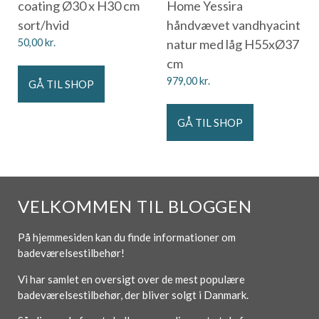
coating Ø30 x H30 cm
Home Yessira
sort/hvid
håndvævet vandhyacint
50,00
kr.
natur med låg H55xØ37
cm
979,00
kr.
GÅ TIL SHOP
GÅ TIL SHOP
VELKOMMEN TIL BLOGGEN
På hjemmesiden kan du finde informationer om
badeværelsestilbehør!
Vi har samlet en oversigt over de mest populære
badeværelsestilbehør, der bliver solgt i Danmark.