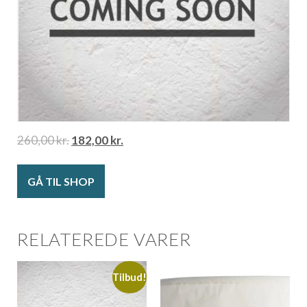
260,00
kr.
182,00
kr.
GÅ TIL SHOP
RELATEREDE VARER
Tilbud!