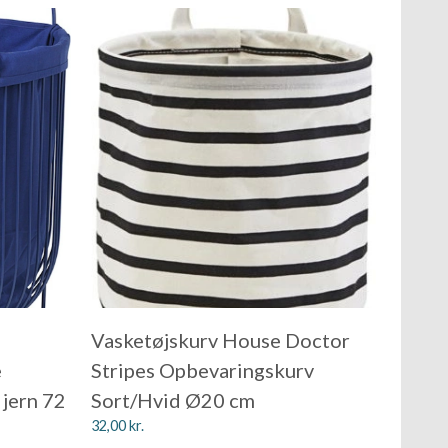
Vasketøjskurv House Doctor
e
Stripes Opbevaringskurv
 jern 72
Sort/Hvid Ø20 cm
32,00
kr.