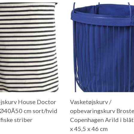
jskurv House Doctor
Vasketøjskurv /
 Ø40Ã50 cm sort/hvid
opbevaringskurv Brost
fiske striber
Copenhagen Arild i blåt
x 45,5 x 46 cm