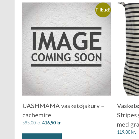
Tilbud!
UASHMAMA vasketøjskurv –
Vasketø
cachemire
Stripes
595,00
kr.
416,50
kr.
med gra
119,00
kr.