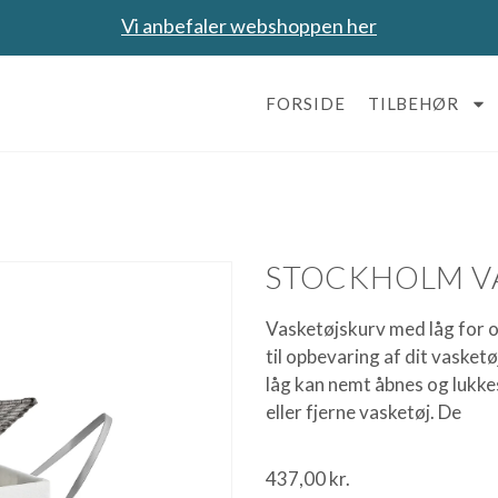
Vi anbefaler webshoppen her
FORSIDE
TILBEHØR
STOCKHOLM V
Vasketøjskurv med låg for o
til opbevaring af dit vasket
låg kan nemt åbnes og lukkes
eller fjerne vasketøj. De
437,00
kr.