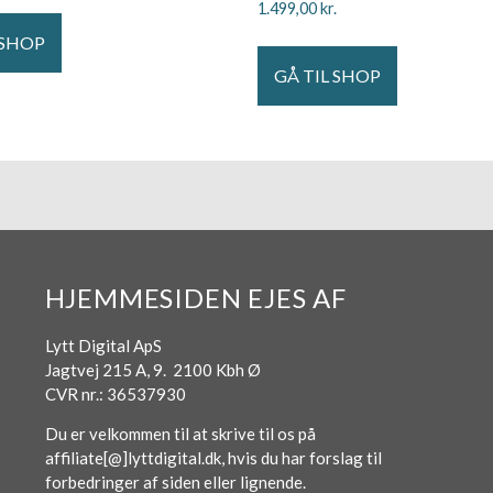
1.499,00
kr.
 SHOP
GÅ TIL SHOP
HJEMMESIDEN EJES AF
Lytt Digital ApS
Jagtvej 215 A, 9. 2100 Kbh Ø
CVR nr.: 36537930
Du er velkommen til at skrive til os på
affiliate[@]lyttdigital.dk, hvis du har forslag til
forbedringer af siden eller lignende.