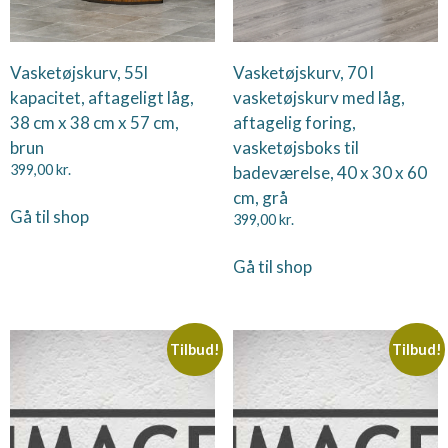
Vasketøjskurv, 55l
Vasketøjskurv, 70 l
kapacitet, aftageligt låg,
vasketøjskurv med låg,
38 cm x 38 cm x 57 cm,
aftagelig foring,
brun
vasketøjsboks til
399,00
kr.
badeværelse, 40 x 30 x 60
cm, grå
Gå til shop
399,00
kr.
Gå til shop
Tilbud!
Tilbud!