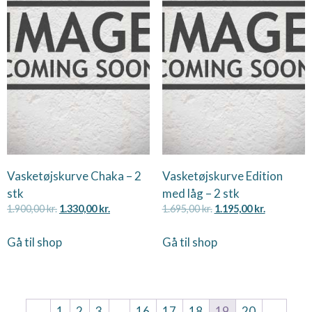
Vasketøjskurve Chaka – 2
Vasketøjskurve Edition
stk
med låg – 2 stk
1.900,00
kr.
1.330,00
kr.
1.695,00
kr.
1.195,00
kr.
Gå til shop
Gå til shop
←
1
2
3
…
16
17
18
19
20
→