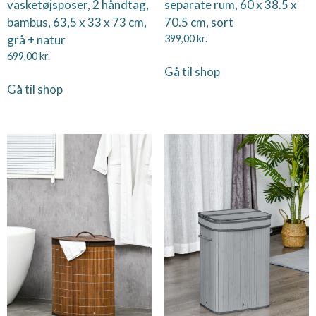
vasketøjsposer, 2 håndtag,
separate rum, 60 x 38.5 x
bambus, 63,5 x 33 x 73 cm,
70.5 cm, sort
grå + natur
399,00
kr.
699,00
kr.
Gå til shop
Gå til shop