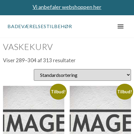
Vi anbefaler webshoppen her
BADEVÆRELSESTILBEHØR
Forside
/
Vaskekurv
/ Side 19
VASKEKURV
Viser 289–304 af 313 resultater
Tilbud!
Tilbud!