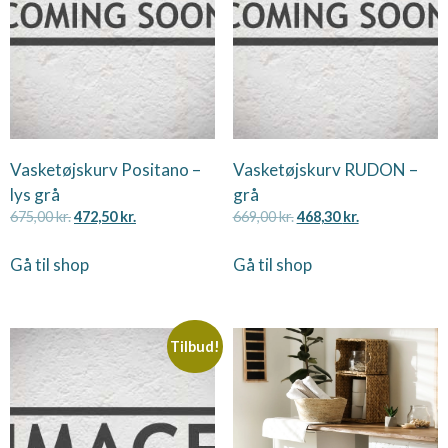
Vasketøjskurv Positano –
Vasketøjskurv RUDON –
lys grå
grå
675,00
kr.
472,50
kr.
669,00
kr.
468,30
kr.
Gå til shop
Gå til shop
Tilbud!