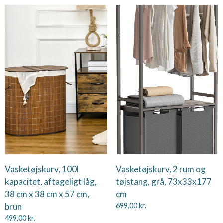
Vasketøjskurv, 100l
Vasketøjskurv, 2 rum og
kapacitet, aftageligt låg,
tøjstang, grå, 73x33x177
38 cm x 38 cm x 57 cm,
cm
brun
699,00
kr.
499,00
kr.