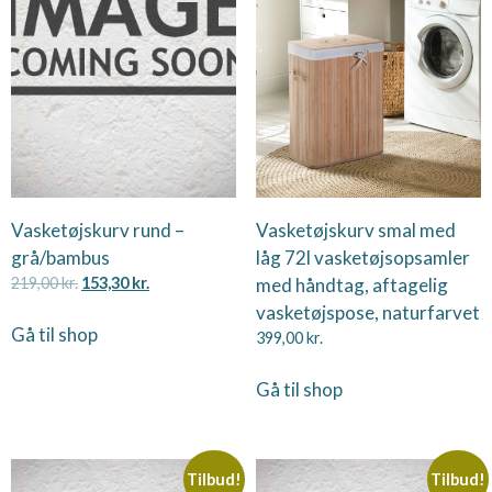
Vasketøjskurv rund –
Vasketøjskurv smal med
grå/bambus
låg 72l vasketøjsopsamler
219,00
kr.
153,30
kr.
med håndtag, aftagelig
vasketøjspose, naturfarvet
Gå til shop
399,00
kr.
Gå til shop
Tilbud!
Tilbud!