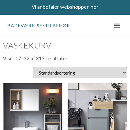
Vi anbefaler webshoppen her
BADEVÆRELSESTILBEHØR
Forside
/
Vaskekurv
/ Side 2
VASKEKURV
Viser 17–32 af 313 resultater