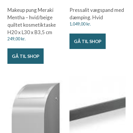
Makeup pung Meraki
Pressalit vægspand med
Mentha – hvid/beige
dæmping. Hvid
quiltet kosmetiktaske
1.049,00
kr.
H20 x L30 x B3,5 cm
249,00
kr.
GÅ TIL SHOP
GÅ TIL SHOP