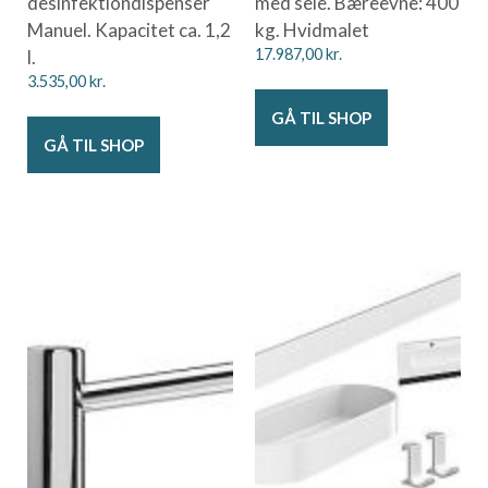
desinfektiondispenser
med sele. Bæreevne: 400
Manuel. Kapacitet ca. 1,2
kg. Hvidmalet
l.
17.987,00
kr.
3.535,00
kr.
GÅ TIL SHOP
GÅ TIL SHOP