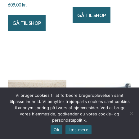
609,00
kr.
GÅ TIL SHOP
GÅ TIL SHOP
Vi bruger cookies til at forbedre brugeroplevelsen samt
tilpasse indhold. Vi benytter trejdeparts cookies samt cookies
til anonym sporing på tværs af hjemmesider. Ved at bruge
vores hjemmeside, godkender du vores cookie- og
persondatapolitik.
Ok
Læs mere