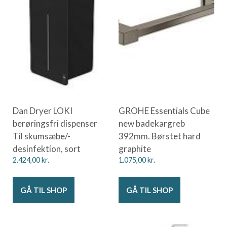
Dan Dryer LOKI
GROHE Essentials Cube
berøringsfri dispenser
new badekargreb
Til skumsæbe/-
392mm. Børstet hard
desinfektion, sort
graphite
2.424,00
kr.
1.075,00
kr.
GÅ TIL SHOP
GÅ TIL SHOP