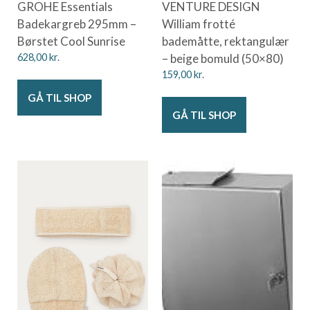
GROHE Essentials
VENTURE DESIGN
Badekargreb 295mm –
William frotté
Børstet Cool Sunrise
bademåtte, rektangulær
628,00
kr.
– beige bomuld (50×80)
159,00
kr.
GÅ TIL SHOP
GÅ TIL SHOP