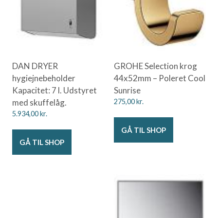
DAN DRYER
GROHE Selection krog
hygiejnebeholder
44x52mm – Poleret Cool
Kapacitet: 7 l. Udstyret
Sunrise
med skuffelåg.
275,00
kr.
5.934,00
kr.
GÅ TIL SHOP
GÅ TIL SHOP