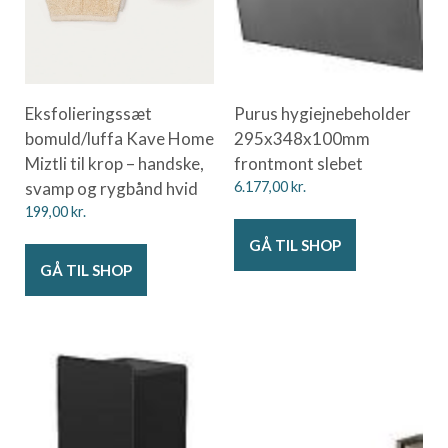
Eksfolieringssæt
Purus hygiejnebeholder
bomuld/luffa Kave Home
295x348x100mm
Miztli til krop – handske,
frontmont slebet
svamp og rygbånd hvid
6.177,00
kr.
199,00
kr.
GÅ TIL SHOP
GÅ TIL SHOP