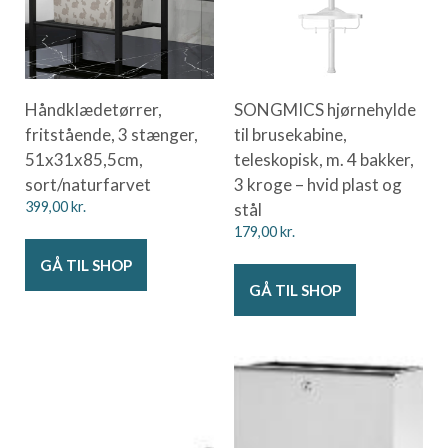
Håndklædetørrer,
SONGMICS hjørnehylde
fritstående, 3 stænger,
til brusekabine,
51x31x85,5cm,
teleskopisk, m. 4 bakker,
sort/naturfarvet
3 kroge – hvid plast og
399,00
kr.
stål
179,00
kr.
GÅ TIL SHOP
GÅ TIL SHOP