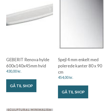
GEBERIT Renova hylde
Spejl 4 mm enkelt med
600x140x45mm hvid
polerede kanter 80 x 90
430,00
kr.
cm
454,00
kr.
GÅ TIL SHOP
GÅ TIL SHOP