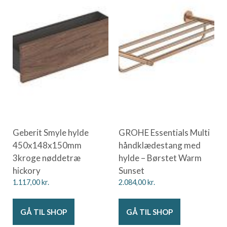
Geberit Smyle hylde
GROHE Essentials Multi
450x148x150mm
håndklædestang med
3kroge nøddetræ
hylde – Børstet Warm
hickory
Sunset
1.117,00
kr.
2.084,00
kr.
GÅ TIL SHOP
GÅ TIL SHOP