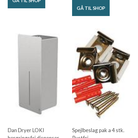
GÅ TIL SHOP
GÅ TIL SHOP
Dan Dryer LOKI
Spejlbeslag pak a 4 stk.
berøringsfri dispenser
Rustfri