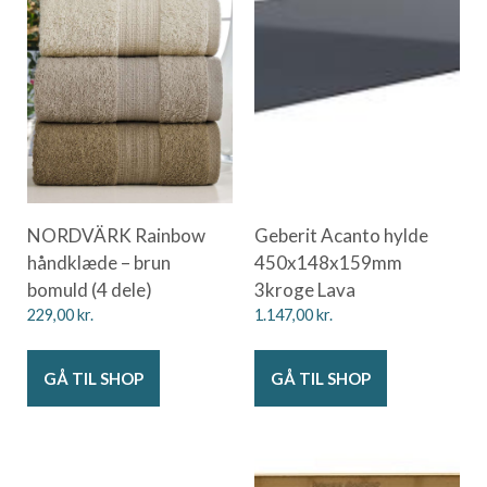
NORDVÄRK Rainbow
Geberit Acanto hylde
håndklæde – brun
450x148x159mm
bomuld (4 dele)
3kroge Lava
229,00
kr.
1.147,00
kr.
GÅ TIL SHOP
GÅ TIL SHOP