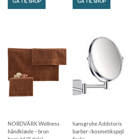
GÅ TIL SHOP
GÅ TIL SHOP
NORDVÄRK Wellness
hansgrohe Addstoris
håndklæde – brun
barber-/kosmetikspejl