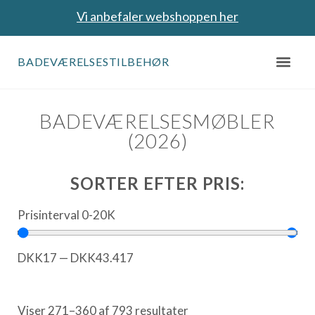
Vi anbefaler webshoppen her
BADEVÆRELSESTILBEHØR
BADEVÆRELSESMØBLER
(2026)
SORTER EFTER PRIS:
Prisinterval 0-20K
DKK
17
—
DKK
43.417
Viser 271–360 af 793 resultater