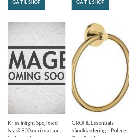
GÅ TIL SHOP
GÅ TIL SHOP
Kriss Inlight Spejl med
GROHE Essentials
lys, Ø 800mm i matsort,
håndklædering – Poleret