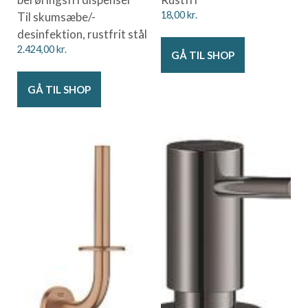
Til skumsæbe/-
18,00
kr.
desinfektion, rustfrit stål
2.424,00
kr.
GÅ TIL SHOP
GÅ TIL SHOP