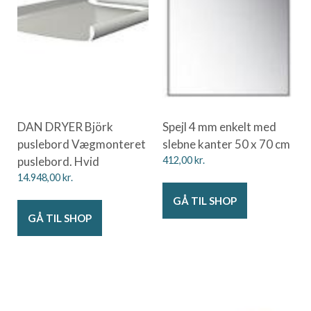
DAN DRYER Björk
Spejl 4 mm enkelt med
puslebord Vægmonteret
slebne kanter 50 x 70 cm
puslebord. Hvid
412,00
kr.
14.948,00
kr.
GÅ TIL SHOP
GÅ TIL SHOP